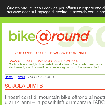
Questo sito utilizza i cookies per offrirti un'esperienza 
servizio accetti l'impiego di cookie in accordo con la no
IL TOUR OPERATOR DELLE VACANZE ORIGINALI
VACANZE, TOUR E TRAINING IN BICI... E NON SOLO
Tra boschi e vigneti, laghi e castelli, su strada e in fuoristrada, o nel cuore
degli eventi, scegli la tua dimensione e viaggia con noi le tue emozioni.
Home
→
News
→
SCUOLA DI MTB
SCUOLA DI MTB
I nostri corsi di mountain bike offrono ai nostr
6 ai 14 anni – la possibilità di imparare l’ABC